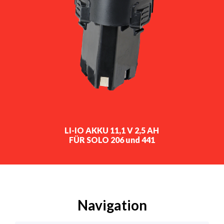
LI-IO AKKU 11,1 V 2,5 AH
FÜR SOLO 206 und 441
Navigation