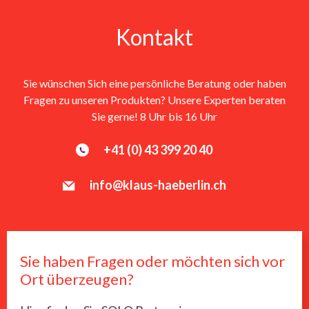
Kontakt
Sie wünschen Sich eine persönliche Beratung oder haben
Fragen zu unseren Produkten? Unsere Experten beraten
Sie gerne! 8 Uhr bis 16 Uhr
+41 (0) 43 399 20 40
info@klaus-haeberlin.ch
Sie haben Fragen oder möchten sich vor
Ort überzeugen?