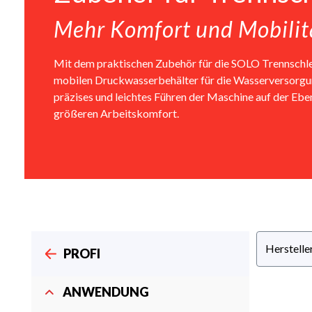
Mehr Komfort und Mobilit
Mit dem praktischen Zubehör für die SOLO Trennschleife
mobilen Druckwasserbehälter für die Wasserversorgun
präzises und leichtes Führen der Maschine auf der Ebe
größeren Arbeitskomfort.
Herstelle
PROFI
ANWENDUNG