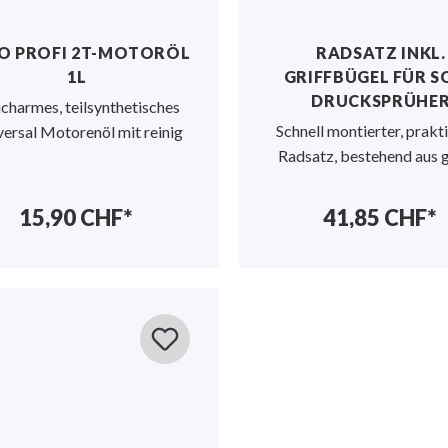
O PROFI 2T-MOTORÖL
RADSATZ INKL.
1L
GRIFFBÜGEL FÜR S
DRUCKSPRÜHE
charmes, teilsynthetisches
Schnell montierter, prakt
ersal Motorenöl mit reinig
Radsatz, bestehend aus 
15,90 CHF*
41,85 CHF*