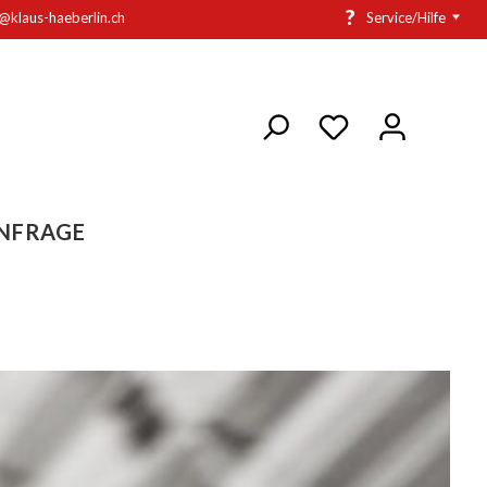
?
o@klaus-haeberlin.ch
Service/Hilfe
NFRAGE