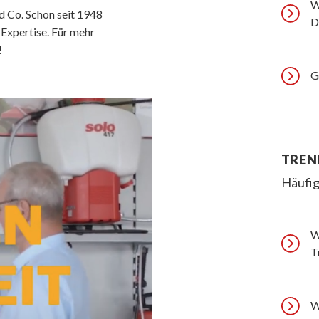
W
d Co. Schon seit 1948
D
Expertise. Für mehr
!
G
TREN
Häufig
W
T
W