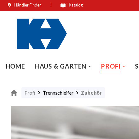
Händler Finden
Katalog
springen
Zur Hauptnavigation springen
HOME
HAUS & GARTEN
PROFI
S
Profi
Trennschleifer
Zubehör