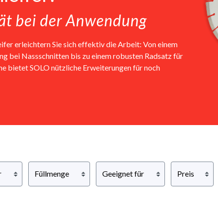
ät bei der Anwendung
r erleichtern Sie sich effektiv die Arbeit: Von einem
g bei Nassschnitten bis zu einem robusten Radsatz für
ne bietet SOLO nützliche Erweiterungen für noch
r
Füllmenge
Geeignet für
Preis