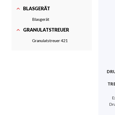
BLASGERÄT
Blasgerät
GRANULATSTREUER
Granulatstreuer 421
DR
TR
E
Dru