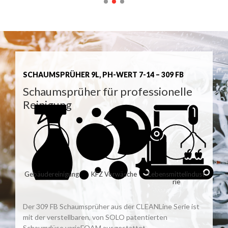
SCHAUMSPRÜHER 9L, PH-WERT 7-14 – 309 FB
Schaumsprüher für professionelle
Reinigung
Gebäudereinigung
KFZ Vorwäsche
Lebensmittelindust
rie
Der 309 FB Schaumsprüher aus der CLEANLine Serie ist
mit der verstellbaren, von SOLO patentierten
Schaumdüse varioFOAM ausgestattet.