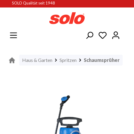
SOLO Qualität seit 1948
alt springen
Haus & Garten
Spritzen
Schaumsprüher
Bildergalerie überspringen