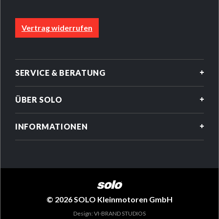
Stabiler Standfuß, geeignet für die Montage des
Radsatzes und Griffrohrs (Zubehör)
Vertrag widerrufen
Hochwertige, spezielle Flachstrahldüse mit
Schäumfunktion
EPDM-Dichtungsmaterial für alkalische Mittel
(pH-Bereich 7-14)
SERVICE & BERATUNG
ÜBER SOLO
INFORMATIONEN
© 2026 SOLO Kleinmotoren GmbH
Design: VI-BRAND STUDIOS