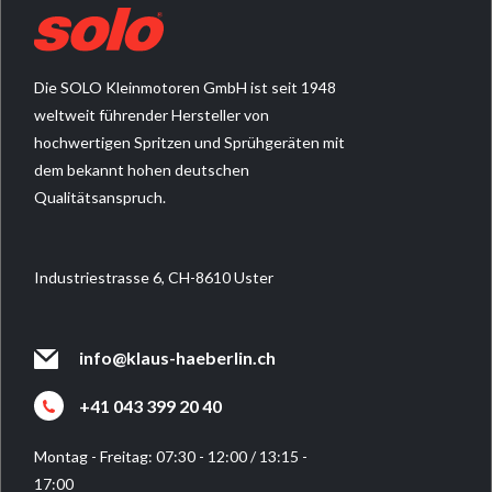
PRODUKTMERKMALE
patentierte Schaumverstellung varioFOAM
Die SOLO Kleinmotoren GmbH ist seit 1948
Extrem robuster und leichter Kunststoffbehälter
weltweit führender Hersteller von
mit 7mm Wandstärke und 7 Liter
hochwertigen Spritzen und Sprühgeräten mit
Fassungsvermögen
dem bekannt hohen deutschen
Spezielle Flachstrahldüse mit Schäumfunktion
Qualitätsanspruch.
Praktischer langer und breiter Tragegurt
Leichtgängige, gekapselte Pumpe mit großem
Pumpengriff für effizienten und schnellen
Industriestrasse 6, CH-8610 Uster
Druckaufbau bis max. 3 bar
Große Füllöffnung - Schnellverschluss durch
Drehen des Handgriffs mit integrierter
info@klaus-haeberlin.ch
Lanzenhalterung
+41 043 399 20 40
Sicherheits-Überdruckventil
Ergonomisch geformter Handgriff und stabiler
Montag - Freitag: 07:30 - 12:00 / 13:15 -
Gewebeschlauch
17:00