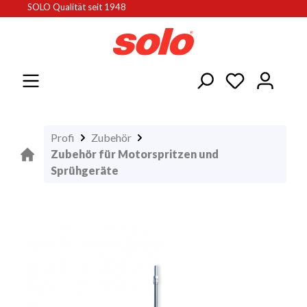
SOLO Qualität seit 1948
alt springen
Profi
Zubehör
Zubehör für Motorspritzen und
Sprühgeräte
Bildergalerie überspringen